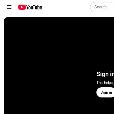
Sign i
This helps
Sign in