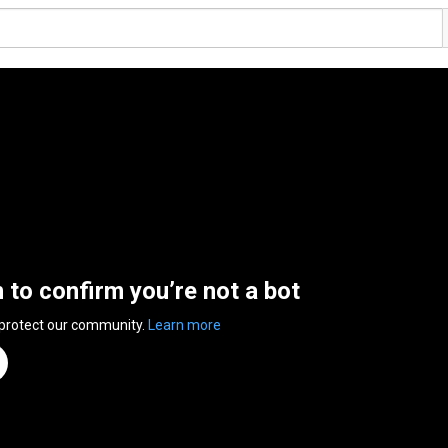
n to confirm you’re not a bot
 protect our community.
Learn more