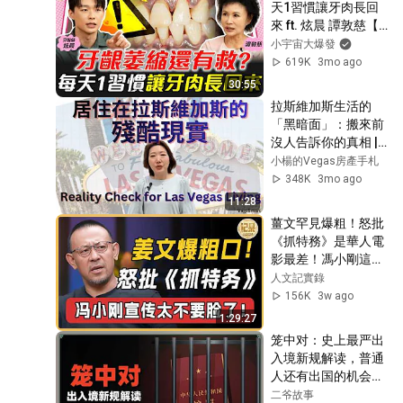
天1習慣讓牙肉長回
來 ft. 炫晨 譚敦慈【 
小宇宙大爆發 】
小宇宙大爆發
619K
3mo ago
30:55
拉斯維加斯生活的
「黑暗面」：搬來前
沒人告訴你的真相 | 
Reality Check for 
小楊的Vegas房產手札
2026 Las Vegas 
348K
3mo ago
Living
11:28
薑文罕見爆粗！怒批
《抓特務》是華人電
影最差！馮小剛這都
宣傳太不要臉了！#
人文記實錄
窦文涛#周轶君#马
156K
3w ago
未都#许子东#尹烨#
1:29:27
圆桌派#圆桌派第八
笼中对：史上最严出
季 #人文紀實錄
入境新规解读，普通
人还有出国的机会
吗？
二爷故事