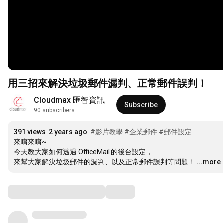
用三招來解決垃圾郵件漏判、正常郵件誤判！
Cloudmax 匯智資訊
Subscribe
90 subscribers
391 views
2 years ago
#影片教學
#企業郵件
#郵件設定
來唷來唷~

今天教大家如何透過 OfficeMail 的後台設定，

來幫大家解決垃圾郵件的漏判、以及正常郵件誤判等問題！
…
...more
Comments