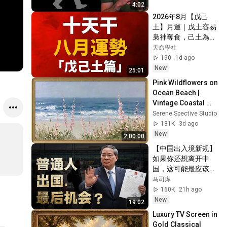
4:02
2026年8月【戊己
土】月運｜戊土容易
枭神奪食，己土為何
努力很多卻難變現？
天命學社
190
1d ago
New
25:01
Pink Wildflowers on 
Ocean Beach | 
Vintage Coastal 
Seascape Oil 
Serene Spective Studio
Painting | 4K 
131K
3d ago
Ambient TV 
New
2:00:00
Screensaver
【中国出入境新规】
如果你还想离开中
国，这可能最应该看
的一个节目
马司库
160K
21h ago
New
19:02
Luxury TV Screen in 
Gold Classical 