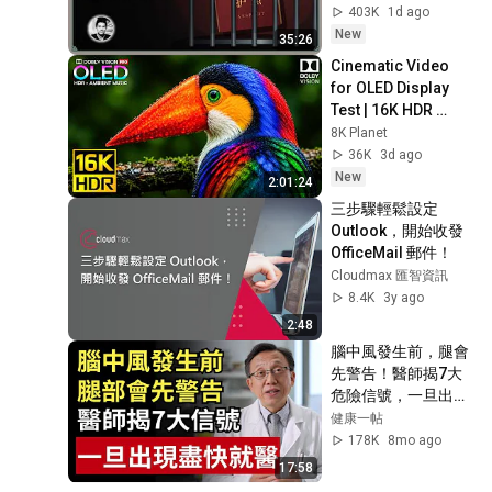
403K
1d ago
New
35:26
Cinematic Video 
for OLED Display 
Test | 16K HDR 
240fps Dolby Vision 
8K Planet
(4K Video • 8K 
36K
3d ago
ULTRA HD TV)
New
2:01:24
三步驟輕鬆設定 
Outlook，開始收發 
OfficeMail 郵件！
Cloudmax 匯智資訊
8.4K
3y ago
2:48
腦中風發生前，腿會
先警告！醫師揭7大
危險信號，一旦出現
盡快就醫｜健康一帖
健康一帖
｜中風前兆｜護血管
178K
8mo ago
食物｜腦中風症狀
17:58