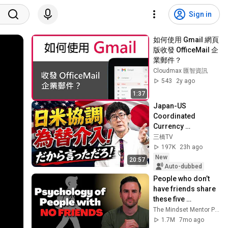
Sign in
如何使用 Gmail 網頁
版收發 OfficeMail 企
業郵件？
Cloudmax 匯智資訊
543
2y ago
1:37
Japan-US 
Coordinated 
Currency 
Intervention 
三橋TV
Executed! The 
197K
23h ago
Market Cannot 
New
20:57
Defeat a Sovereign 
Auto-dubbed
Currenc...
People who don’t 
have friends share 
these five 
personality traits
The Mindset Mentor Podcast
1.7M
7mo ago