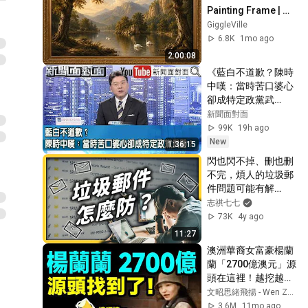
Painting Frame | 
Elegant TV 
GiggleVille
Wallpaper 
6.8K
1mo ago
Inspiration
2:00:08
《藍白不道歉？陳時
中嘆：當時苦口婆心
卻成特定政黨武
器？》【新聞面對
新聞面對面
面】2026.08.07
99K
19h ago
New
1:36:15
閃也閃不掉、刪也刪
不完，煩人的垃圾郵
件問題可能有解
了？！｜志祺七七
志祺七七
73K
4y ago
11:27
澳洲華裔女富豪楊蘭
蘭「2700億澳元」源
頭在這裡！越挖越有
大瓜【文昭思緒飛揚
文昭思緒飛揚 - Wen Zhao Studio
471期】
3.6M
11mo ago