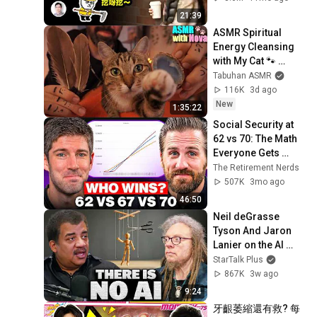
21:39
ASMR Spiritual 
Energy Cleansing 
with My Cat 🐾 
Purring & Reiki for 
Tabuhan ASMR
Sleep & Stress 
116K
3d ago
Relief
New
1:35:22
Social Security at 
62 vs 70: The Math 
Everyone Gets 
Wrong
The Retirement Nerds
507K
3mo ago
46:50
Neil deGrasse 
Tyson And Jaron 
Lanier on the AI 
Illusion
StarTalk Plus
867K
3w ago
9:24
牙齦萎縮還有救? 每